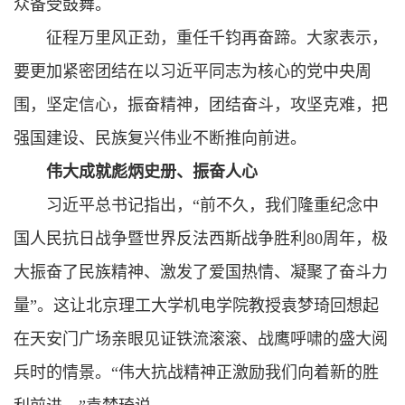
众备受鼓舞。
征程万里风正劲，重任千钧再奋蹄。大家表示，
要更加紧密团结在以
习近平
同志为核心的党中央周
围，坚定信心，振奋精神，团结奋斗，攻坚克难，把
强国建设、民族复兴伟业不断推向前进。
伟大成就彪炳史册、振奋人心
习近平总书记
指出，“前不久，我们隆重纪念中
国人民抗日战争暨世界反法西斯战争胜利80周年，极
大振奋了民族精神、激发了爱国热情、凝聚了奋斗力
量”。这让北京理工大学机电学院教授袁梦琦回想起
在天安门广场亲眼见证铁流滚滚、战鹰呼啸的盛大阅
兵时的情景。“伟大抗战精神正激励我们向着新的胜