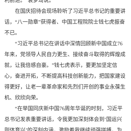
利前进。”袁梦琦说。
在国庆招待会现场聆听了
习近平总书记
的重要讲
话，“八一勋章”获得者、中国工程院院士钱七虎振奋
不已。
“
习近平总书记
在讲话中深情回顾新中国成立76
年来，党领导人民自力更生、接续奋斗取得的辉煌成
就，让我倍感自豪。”钱七虎表示，要更加坚定信
心，奋进开拓，不断提高科技创新能力，把国家建设
得更好，让老一辈革命家和先烈们开创的事业永葆生
机、欣欣向荣。
“在举国同庆新中国76周年华诞的时刻，
习近平
总书记
发表重要讲话
，令我更加深刻体会到‘国运兴
则体育兴’的深刻内涵，激励着我继续顽强拼搏，为