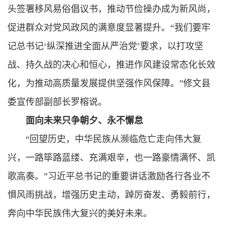
头签署移风易俗倡议书，推动节俭操办成为新风尚，
促进群众对党风政风的满意度显著提升。“我们要牢
记总书记‘纵深推进全面从严治党’要求，以打攻坚
战、持久战的决心和恒心，推进作风建设常态化长效
化，为推动高质量发展提供坚强作风保障。”修文县
委宣传部副部长罗榕说。
面向未来只争朝夕、永不懈怠
“回望历史，中华民族从濒临危亡走向伟大复
兴，一路筚路蓝缕、充满艰辛，也一路豪情满怀、凯
歌高奏。”
习近平总书记
的重要讲话激励各行各业不
惧风雨挑战，增强历史主
动
，踔厉奋发、勇毅前行，
奔向中华民族伟大复兴的美好未来。