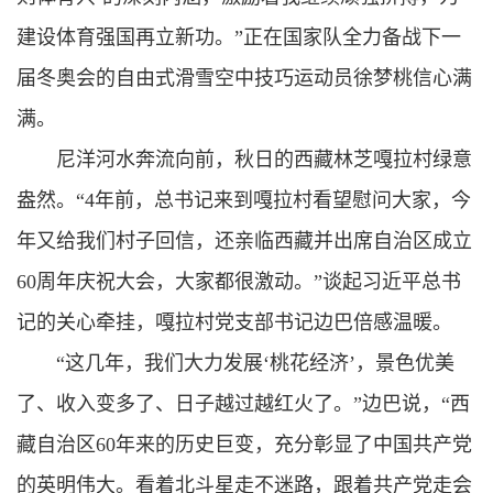
建设体育强国再立新功。”正在国家队全力备战下一
届冬奥会的自由式滑雪空中技巧运动员徐梦桃信心满
满。
尼洋河水奔流向前，秋日的西藏林芝嘎拉村绿意
盎然。“4年前，总书记来到嘎拉村看望慰问大家，今
年又给我们村子回信，还亲临西藏并出席自治区成立
60周年庆祝大会，大家都很激动。”谈起
习近平总书
记
的关心牵挂，嘎拉村党支部书记边巴倍感温暖。
“这几年，我们大力发展‘桃花经济’，景色优美
了、收入变多了、日子越过越红火了。”边巴说，“西
藏自治区60年来的历史巨变，充分彰显了中国共产党
的英明伟大。看着北斗星走不迷路，跟着共产党走会