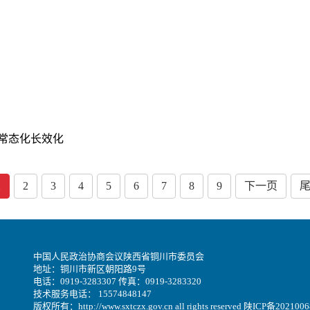
常态化长效化
1
2
3
4
5
6
7
8
9
下一页
中国人民政治协商会议陕西省铜川市委员会
地址：铜川市新区朝阳路9号
电话：0919-3283307 传真：0919-3283320
技术服务电话： 15574848147
版权所有：http://www.sxtczx.gov.cn all rights reserved
陕ICP备2021006