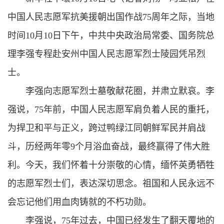
中国人民志愿军抗美援朝出国作战75周年之际，当地
时间10月10日下午，中共中央政治局常委、国务院总
理李强专程赴安州中国人民志愿军烈士陵园凭吊烈
士。
李强向志愿军烈士墓敬献花圈，并肃立默哀。李
强说，75年前，中国人民志愿军肩负着人民的重托，
为捍卫和平与正义，跨过鸭绿江同朝鲜军民并肩战
斗，历经两年零9个月浴血奋战，最终赢得了伟大胜
利。今天，我们怀着十分崇敬的心情，缅怀英勇牺牲
的志愿军烈士们，表达深切思念。祖国和人民永远不
会忘记他们用血肉铸就的不朽功勋。
李强说，75年过去，中国已经发生了翻天覆地的