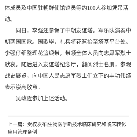
体成员及中国驻朝鲜使馆馆员等约100人参加凭吊活
动。
同日，李强还参谒了中朝友谊塔。军乐队演奏中
朝两国国歌。国歌毕，礼兵将花篮抬至塔基平台处。
李强仔细整理花篮缎带，带领全体人员向志愿军烈士
默哀。随后进入友谊塔纪念厅，翻阅烈士名册，参观
战史展览，向中国人民志愿军烈士们立下的丰功伟绩
表示崇高敬意。
吴政隆参加上述活动。
上一篇：
受权发布|生物医学新技术临床研究和临床转化
应用管理条例