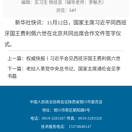
编辑：实习生 杨佳音（辅导老师：李敏杰）
浏览：
547
新华社快讯：11月12日，国家主席习近平同西班
牙国王费利佩六世在北京共同出席合作文件签字仪
式。
上一篇：
权威快报丨习近平会见西班牙国王费利佩六世
下一篇：
老挝人革党中央总书记、国家主席通伦会见李
书磊
中国人民政治协商会议陕西省铜川市委员会
地址：铜川市新区朝阳路9号
电话：0919-3283307 传真：0919-3283320
技术服务电话： 15574848147