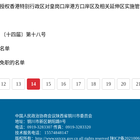
于授权香港特别行政区对皇岗口岸港方口岸区及相关延伸区实施管
 〔十四届〕第十八号
免名单
定免职的名单
12
13
14
15
16
17
18
19
20
2
中国人民政治协商会议陕西省铜川市委员会
地址：铜川市新区朝阳路9号
电话：0919-3283307 传真：0919-3283320
技术服务电话： 15574848147
版权所有：http://www.sxtczx.gov.cn all rights reserved
陕ICP备2021006