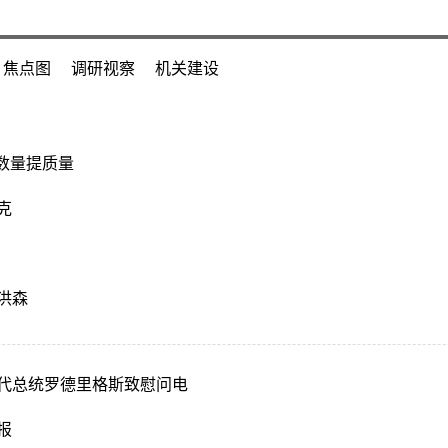
焦点图
调研视察
机关建设
数量提质量
克
洪森
代总统罗德里格斯致慰问电
报