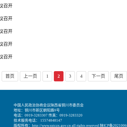
议召开
议召开
议召开
议召开
议召开
首页
上一页
1
2
3
4
下一页
尾页
中国人民政治协商会议陕西省铜川市委员会
地址：铜川市新区朝阳路9号
电话：0919-3283307 传真：0919-3283320
技术服务电话： 15574848147
版权所有：http://www.sxtczx.gov.cn all rights reserved
陕ICP备2021006